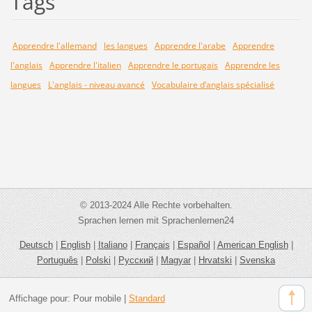
Tags
Apprendre l'allemand
les langues
Apprendre l'arabe
Apprendre
l'anglais
Apprendre l'italien
Apprendre le portugais
Apprendre les
langues
L'anglais - niveau avancé
Vocabulaire d‘anglais spécialisé
© 2013-2024 Alle Rechte vorbehalten.
Sprachen lernen mit Sprachenlernen24
Deutsch
|
English
|
Italiano
|
Français
|
Español
|
American English
|
Português
|
Polski
|
Русский
|
Magyar
|
Hrvatski
|
Svenska
Affichage pour:
Pour mobile
|
Standard