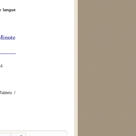
e langue
Minute
14.
ablets /