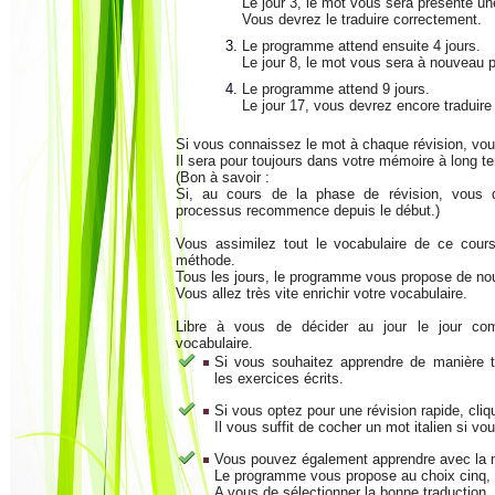
Le jour 3, le mot vous sera présenté un
Vous devrez le traduire correctement.
Le programme attend ensuite 4 jours.
Le jour 8, le mot vous sera à nouveau 
Le programme attend 9 jours.
Le jour 17, vous devrez encore traduire
Si vous connaissez le mot à chaque révision, vous
Il sera pour toujours dans votre mémoire à long t
(Bon à savoir :
Si, au cours de la phase de révision, vous d
processus recommence depuis le début.)
Vous assimilez tout le vocabulaire de ce cours 
méthode.
Tous les jours, le programme vous propose de n
Vous allez très vite enrichir votre vocabulaire.
Libre à vous de décider au jour le jour co
vocabulaire.
Si vous souhaitez apprendre de manière t
les exercices écrits.
Si vous optez pour une révision rapide, cliqu
Il vous suffit de cocher un mot italien si vo
Vous pouvez également apprendre avec la
Le programme vous propose au choix cinq, s
A vous de sélectionner la bonne traduction.