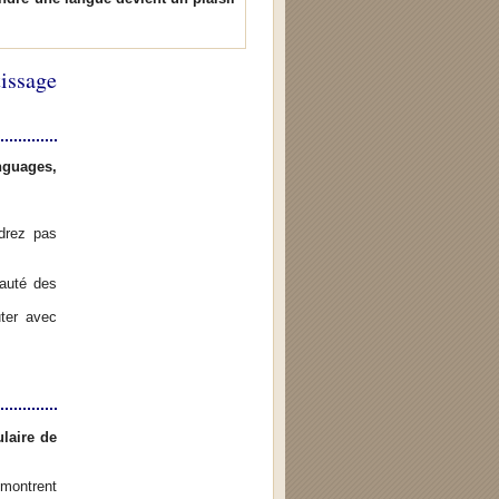
issage
nguages,
drez pas
auté des
uter avec
laire de
ontrent