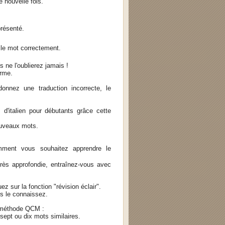
e nouvelle fois.
présenté.
 le mot correctement.
 ne l'oublierez jamais !
erme.
onnez une traduction incorrecte, le
d'italien pour débutants grâce cette
ouveaux mots.
mment vous souhaitez apprendre le
rès approfondie, entraînez-vous avec
ez sur la fonction "révision éclair".
us le connaissez.
 méthode QCM :
ept ou dix mots similaires.