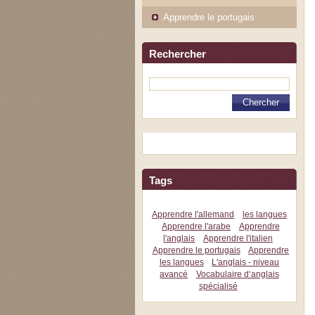
Apprendre le portugais
Rechercher
Tags
Apprendre l'allemand
les langues
Apprendre l'arabe
Apprendre
l'anglais
Apprendre l'italien
Apprendre le portugais
Apprendre
les langues
L'anglais - niveau
avancé
Vocabulaire d‘anglais
spécialisé