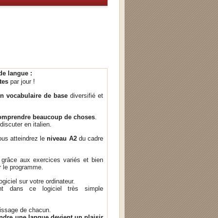
de langue :
tes
par jour !
n vocabulaire de base
diversifié et
omprendre beaucoup de choses
.
iscuter en italien.
us atteindrez le
niveau A2
du cadre
grâce aux exercices variés et bien
r le programme.
ogiciel sur votre ordinateur.
nt dans ce logiciel très simple
tissage de chacun.
dre une langue devient un plaisir