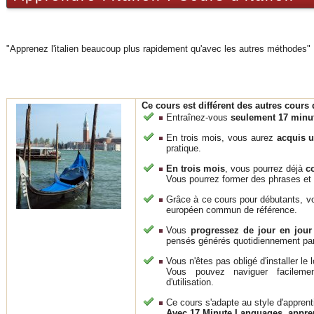
"Apprenez l'italien beaucoup plus rapidement qu'avec les autres méthodes"
Ce cours est différent des autres cours 
Entraînez-vous
seulement 17 minu
En trois mois, vous aurez
acquis u
pratique.
En trois mois
, vous pourrez déjà
c
Vous pourrez former des phrases et d
Grâce à ce cours pour débutants, vo
européen commun de référence.
Vous
progressez de jour en jour
pensés générés quotidiennement pa
Vous n'êtes pas obligé d'installer le l
Vous pouvez naviguer facileme
d'utilisation.
Ce cours s'adapte au style d'appren
Avec 17 Minute Languages, appren