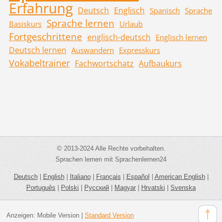
Erfahrung
Deutsch
Englisch
Spanisch
Sprache
Sprache lernen
Basiskurs
Urlaub
Fortgeschrittene
englisch-deutsch
Englisch lernen
Deutsch lernen
Auswandern
Expresskurs
Vokabeltrainer
Fachwortschatz
Aufbaukurs
© 2013-2024 Alle Rechte vorbehalten.
Sprachen lernen mit Sprachenlernen24
Deutsch
|
English
|
Italiano
|
Français
|
Español
|
American English
|
Português
|
Polski
|
Русский
|
Magyar
|
Hrvatski
|
Svenska
Anzeigen:
Mobile Version
|
Standard Version