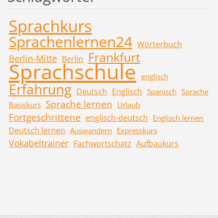
Sprachkurs
Sprachenlernen24
Wörterbuch
Frankfurt
Berlin-Mitte
Berlin
Sprachschule
englisch
Erfahrung
Deutsch
Englisch
Spanisch
Sprache
Sprache lernen
Basiskurs
Urlaub
Fortgeschrittene
englisch-deutsch
Englisch lernen
Deutsch lernen
Auswandern
Expresskurs
Vokabeltrainer
Fachwortschatz
Aufbaukurs