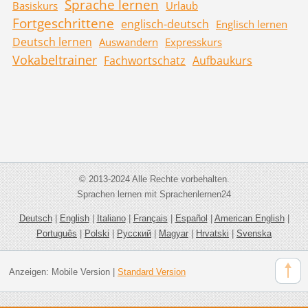
Sprache lernen
Basiskurs
Urlaub
Fortgeschrittene
englisch-deutsch
Englisch lernen
Deutsch lernen
Auswandern
Expresskurs
Vokabeltrainer
Fachwortschatz
Aufbaukurs
© 2013-2024 Alle Rechte vorbehalten.
Sprachen lernen mit Sprachenlernen24
Deutsch
|
English
|
Italiano
|
Français
|
Español
|
American English
|
Português
|
Polski
|
Русский
|
Magyar
|
Hrvatski
|
Svenska
Anzeigen:
Mobile Version
|
Standard Version