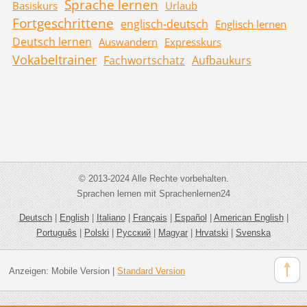
Sprache lernen
Basiskurs
Urlaub
Fortgeschrittene
englisch-deutsch
Englisch lernen
Deutsch lernen
Auswandern
Expresskurs
Vokabeltrainer
Fachwortschatz
Aufbaukurs
© 2013-2024 Alle Rechte vorbehalten.
Sprachen lernen mit Sprachenlernen24
Deutsch
|
English
|
Italiano
|
Français
|
Español
|
American English
|
Português
|
Polski
|
Русский
|
Magyar
|
Hrvatski
|
Svenska
Anzeigen:
Mobile Version
|
Standard Version