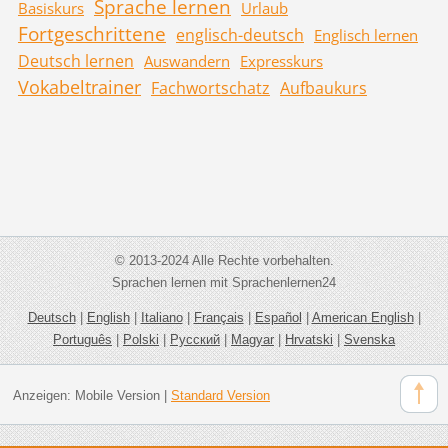
Sprache lernen
Basiskurs
Urlaub
Fortgeschrittene
englisch-deutsch
Englisch lernen
Deutsch lernen
Auswandern
Expresskurs
Vokabeltrainer
Fachwortschatz
Aufbaukurs
© 2013-2024 Alle Rechte vorbehalten.
Sprachen lernen mit Sprachenlernen24
Deutsch
|
English
|
Italiano
|
Français
|
Español
|
American English
|
Português
|
Polski
|
Русский
|
Magyar
|
Hrvatski
|
Svenska
Anzeigen:
Mobile Version
|
Standard Version