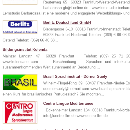
Reuterweg 65 60323 Frankfurt-Westend-Westen
barbarossa-gb@t-online.de www.lernstudio-
Lernstudio Barbarossa ist eine moderne und engagierte Weiterbildungs- und.
Berlitz Deutschland GmbH
Biebergasse 6-10 60313 Frankfurt-Innenstadt Tele
60528 Frankfurt-Niederrad Telefon: (069) 6 66 08
Ostend Telefon: (069) 66 40 38...
Bildungsinstitut Kolenda
Mainzer Landstr. 47 60329 Frankfurt Telefon: (069) 25 71
www.kolendanet.com Beschreibung: Sprachen und interkulturel
zusammenkommenden Welt zunehmend an Bedeutung....
Brasil Sprachinstitut - Dörner Suely
Wilhelm-Flögel-Ring 39 60437 Frankfurt-Nieder-
doernersuely@hotmail.com www.brasil-sprachin
einen Kurs für brasilianisches Portugiesisch? Sie möchten...
Centro Lingue Mediterranee
Eckenheimer Landstr. 134 60318 Frankfurt-Norde
info@centro-ffm.de www.centro-ffm.de