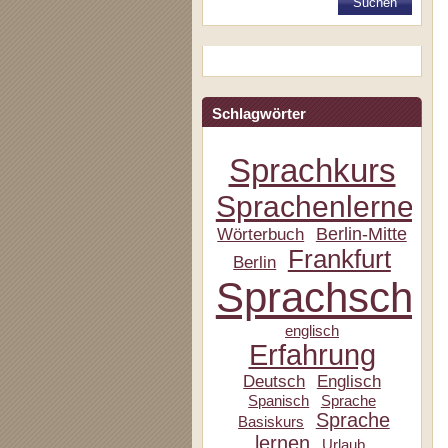
Schlagwörter
Sprachkurs
Sprachenlernen
Berlin-Mitte
Wörterbuch
Frankfurt
Berlin
Sprachschul
englisch
Erfahrung
Deutsch
Englisch
Spanisch
Sprache
Sprache
Basiskurs
lernen
Urlaub