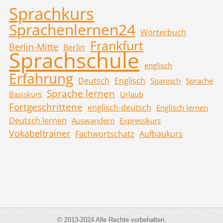
Sprachkurs
Sprachenlernen24
Wörterbuch
Frankfurt
Berlin-Mitte
Berlin
Sprachschule
englisch
Erfahrung
Deutsch
Englisch
Spanisch
Sprache
Sprache lernen
Basiskurs
Urlaub
Fortgeschrittene
englisch-deutsch
Englisch lernen
Deutsch lernen
Auswandern
Expresskurs
Vokabeltrainer
Fachwortschatz
Aufbaukurs
© 2013-2024 Alle Rechte vorbehalten.