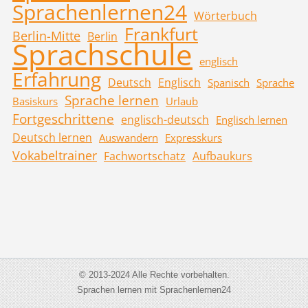
Sprachenlernen24
Wörterbuch
Frankfurt
Berlin-Mitte
Berlin
Sprachschule
englisch
Erfahrung
Deutsch
Englisch
Spanisch
Sprache
Sprache lernen
Basiskurs
Urlaub
Fortgeschrittene
englisch-deutsch
Englisch lernen
Deutsch lernen
Auswandern
Expresskurs
Vokabeltrainer
Fachwortschatz
Aufbaukurs
© 2013-2024 Alle Rechte vorbehalten.
Sprachen lernen mit Sprachenlernen24