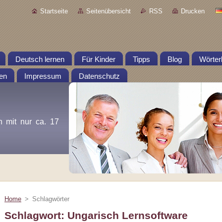
Startseite
Seitenübersicht
RSS
Drucken
Deutsch lernen
Für Kinder
Tipps
Blog
Wörter
en
Impressum
Datenschutz
n mit nur ca. 17
Home
>
Schlagwörter
Schlagwort: Ungarisch Lernsoftware