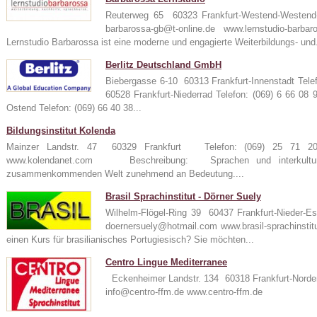
Reuterweg 65 60323 Frankfurt-Westend-Westen
barbarossa-gb@t-online.de www.lernstudio-
Lernstudio Barbarossa ist eine moderne und engagierte Weiterbildungs- und.
Berlitz Deutschland GmbH
Biebergasse 6-10 60313 Frankfurt-Innenstadt Tele
60528 Frankfurt-Niederrad Telefon: (069) 6 66 08
Ostend Telefon: (069) 66 40 38...
Bildungsinstitut Kolenda
Mainzer Landstr. 47 60329 Frankfurt Telefon: (069) 25 71
www.kolendanet.com Beschreibung: Sprachen und interkulturel
zusammenkommenden Welt zunehmend an Bedeutung....
Brasil Sprachinstitut - Dörner Suely
Wilhelm-Flögel-Ring 39 60437 Frankfurt-Nieder-
doernersuely@hotmail.com www.brasil-sprachin
einen Kurs für brasilianisches Portugiesisch? Sie möchten...
Centro Lingue Mediterranee
Eckenheimer Landstr. 134 60318 Frankfurt-Norde
info@centro-ffm.de www.centro-ffm.de