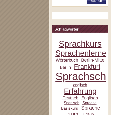
Schlagwörter
Sprachkurs
Sprachenlernen
Berlin-Mitte
Wörterbuch
Frankfurt
Berlin
Sprachschul
englisch
Erfahrung
Deutsch
Englisch
Spanisch
Sprache
Sprache
Basiskurs
lernen
Urlaub