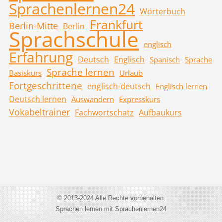
Sprachenlernen24
Wörterbuch
Frankfurt
Berlin-Mitte
Berlin
Sprachschule
englisch
Erfahrung
Deutsch
Englisch
Spanisch
Sprache
Sprache lernen
Basiskurs
Urlaub
Fortgeschrittene
englisch-deutsch
Englisch lernen
Deutsch lernen
Auswandern
Expresskurs
Vokabeltrainer
Fachwortschatz
Aufbaukurs
© 2013-2024 Alle Rechte vorbehalten.
Sprachen lernen mit Sprachenlernen24