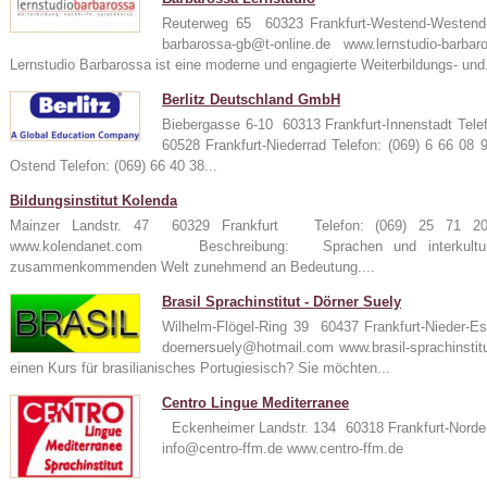
Reuterweg 65 60323 Frankfurt-Westend-Westen
barbarossa-gb@t-online.de www.lernstudio-
Lernstudio Barbarossa ist eine moderne und engagierte Weiterbildungs- und.
Berlitz Deutschland GmbH
Biebergasse 6-10 60313 Frankfurt-Innenstadt Tele
60528 Frankfurt-Niederrad Telefon: (069) 6 66 08
Ostend Telefon: (069) 66 40 38...
Bildungsinstitut Kolenda
Mainzer Landstr. 47 60329 Frankfurt Telefon: (069) 25 71
www.kolendanet.com Beschreibung: Sprachen und interkulturel
zusammenkommenden Welt zunehmend an Bedeutung....
Brasil Sprachinstitut - Dörner Suely
Wilhelm-Flögel-Ring 39 60437 Frankfurt-Nieder-
doernersuely@hotmail.com www.brasil-sprachin
einen Kurs für brasilianisches Portugiesisch? Sie möchten...
Centro Lingue Mediterranee
Eckenheimer Landstr. 134 60318 Frankfurt-Norde
info@centro-ffm.de www.centro-ffm.de