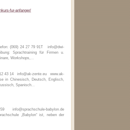
hkurs-fur-anfanger/
efon: (069) 24 27 79 91T info@dwi-
ng: Sprachtraining für Firmen u.
inare, Workshops,...
6 12 43 14 info@ak-zente.eu www.ak-
 in Chinesisch, Deutsch, Englisch,
Russisch, Spanisch...
59 info@sprachschule-babylon.de
chschule „Babylon“ ist, neben der