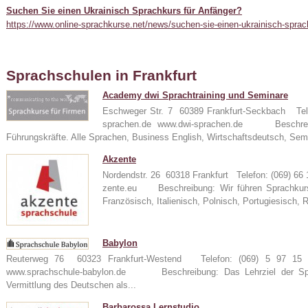
Suchen Sie einen Ukrainisch Sprachkurs für Anfänger?
https://www.online-sprachkurse.net/news/suchen-sie-einen-ukrainisch-sprac
Sprachschulen in Frankfurt
Academy dwi Sprachtraining und Seminare
Eschweger Str. 7 60389 Frankfurt-Seckbach Tel
sprachen.de www.dwi-sprachen.de Beschreibu
24
Führungskräfte. Alle Sprachen, Business English, Wirtschaftsdeutsch, Sem
Akzente
Nordendstr. 26 60318 Frankfurt Telefon: (069) 6
zente.eu Beschreibung: Wir führen Sprachkurse
e
Französisch, Italienisch, Polnisch, Portugiesisch, 
Babylon
Reuterweg 76 60323 Frankfurt-Westend Telefon: (069) 5 97 15 
www.sprachschule-babylon.de Beschreibung: Das Lehrziel der Spra
Vermittlung des Deutschen als...
Barbarossa Lernstudio