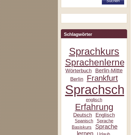
Schlagwörter
Sprachkurs
Sprachenlernen
Berlin-Mitte
Wörterbuch
Frankfurt
Berlin
Sprachschul
englisch
Erfahrung
Deutsch
Englisch
Spanisch
Sprache
Sprache
Basiskurs
lernen
Urlaub