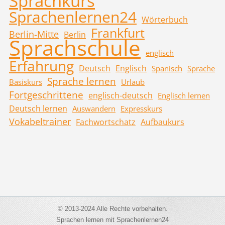
Sprachkurs
Sprachenlernen24
Wörterbuch
Frankfurt
Berlin-Mitte
Berlin
Sprachschule
englisch
Erfahrung
Deutsch
Englisch
Spanisch
Sprache
Sprache lernen
Basiskurs
Urlaub
Fortgeschrittene
englisch-deutsch
Englisch lernen
Deutsch lernen
Auswandern
Expresskurs
Vokabeltrainer
Fachwortschatz
Aufbaukurs
© 2013-2024 Alle Rechte vorbehalten.
Sprachen lernen mit Sprachenlernen24