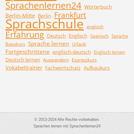
Sprachenlernen24
Wörterbuch
Frankfurt
Berlin-Mitte
Berlin
Sprachschule
englisch
Erfahrung
Deutsch
Englisch
Spanisch
Sprache
Sprache lernen
Basiskurs
Urlaub
Fortgeschrittene
englisch-deutsch
Englisch lernen
Deutsch lernen
Auswandern
Expresskurs
Vokabeltrainer
Fachwortschatz
Aufbaukurs
© 2013-2024 Alle Rechte vorbehalten.
Sprachen lernen mit Sprachenlernen24