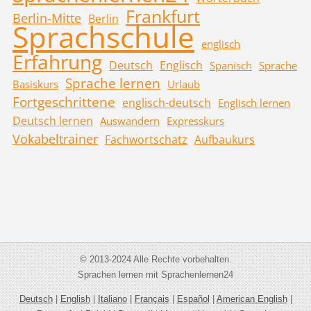
Frankfurt
Berlin-Mitte
Berlin
Sprachschule
englisch
Erfahrung
Deutsch
Englisch
Spanisch
Sprache
Sprache lernen
Basiskurs
Urlaub
Fortgeschrittene
englisch-deutsch
Englisch lernen
Deutsch lernen
Auswandern
Expresskurs
Vokabeltrainer
Fachwortschatz
Aufbaukurs
© 2013-2024 Alle Rechte vorbehalten.
Sprachen lernen mit Sprachenlernen24
Deutsch
|
English
|
Italiano
|
Français
|
Español
|
American English
|