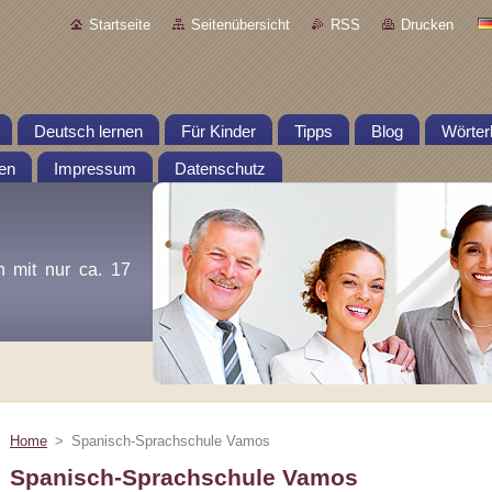
Startseite
Seitenübersicht
RSS
Drucken
Deutsch lernen
Für Kinder
Tipps
Blog
Wörter
en
Impressum
Datenschutz
n mit nur ca. 17
Home
>
Spanisch-Sprachschule Vamos
Spanisch-Sprachschule Vamos