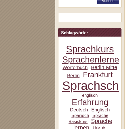
Schlagwörter
Sprachkurs
Sprachenlernen
Berlin-Mitte
Wörterbuch
Frankfurt
Berlin
Sprachschul
englisch
Erfahrung
Deutsch
Englisch
Spanisch
Sprache
Sprache
Basiskurs
lernen
Urlaub