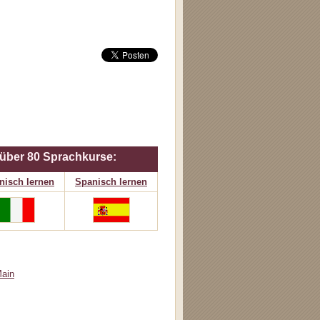
 über
80 Sprachkurse:
enisch lernen
Spanisch lernen
Main