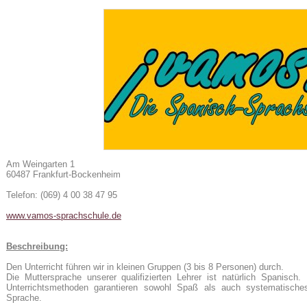
24
Am Weingarten 1
60487 Frankfurt-Bockenheim
e
Telefon: (069) 4 00 38 47 95
www.vamos-sprachschule.de
Beschreibung:
Den Unterricht führen wir in kleinen Gruppen (3 bis 8 Personen) durch.
Die Muttersprache unserer qualifizierten Lehrer ist natürlich Spanisc
Unterrichtsmethoden garantieren sowohl Spaß als auch systematisches
Sprache.