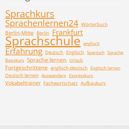
Sprachkurs
Sprachenlernen24
Wörterbuch
Frankfurt
Berlin-Mitte
Berlin
Sprachschule
englisch
Erfahrung
Deutsch
Englisch
Spanisch
Sprache
Sprache lernen
Basiskurs
Urlaub
Fortgeschrittene
englisch-deutsch
Englisch lernen
Deutsch lernen
Auswandern
Expresskurs
Vokabeltrainer
Fachwortschatz
Aufbaukurs