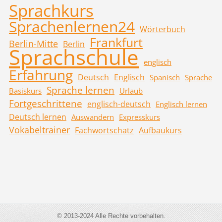
Sprachkurs
Sprachenlernen24
Wörterbuch
Frankfurt
Berlin-Mitte
Berlin
Sprachschule
englisch
Erfahrung
Deutsch
Englisch
Spanisch
Sprache
Sprache lernen
Basiskurs
Urlaub
Fortgeschrittene
englisch-deutsch
Englisch lernen
Deutsch lernen
Auswandern
Expresskurs
Vokabeltrainer
Fachwortschatz
Aufbaukurs
© 2013-2024 Alle Rechte vorbehalten.