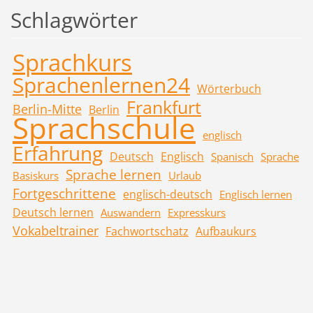
Schlagwörter
Sprachkurs
Sprachenlernen24
Wörterbuch
Frankfurt
Berlin-Mitte
Berlin
Sprachschule
englisch
Erfahrung
Deutsch
Englisch
Spanisch
Sprache
Sprache lernen
Basiskurs
Urlaub
Fortgeschrittene
englisch-deutsch
Englisch lernen
Deutsch lernen
Auswandern
Expresskurs
Vokabeltrainer
Fachwortschatz
Aufbaukurs